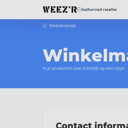
Authorized reseller
Winkelmandje
Winkelm
Al je producten overzichtelijk op een rijtje!
Contact inform