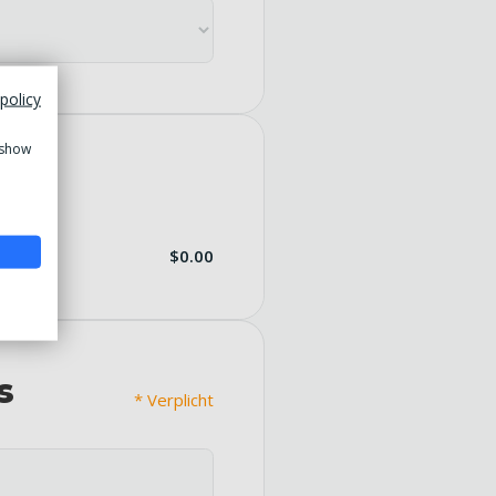
policy
 show
de
$0.00
s
* Verplicht