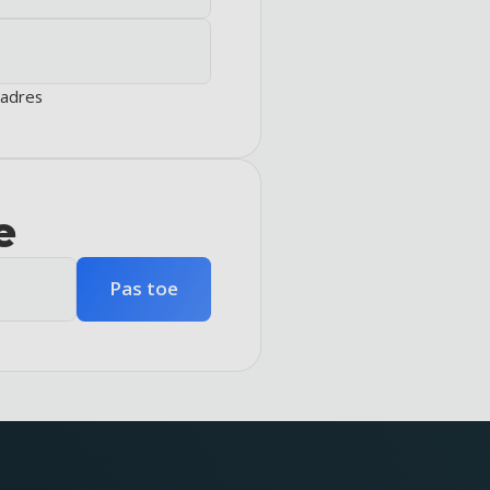
dadres
e
Pas toe