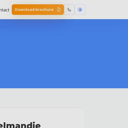
ntact
Download brochure
0
elmandje