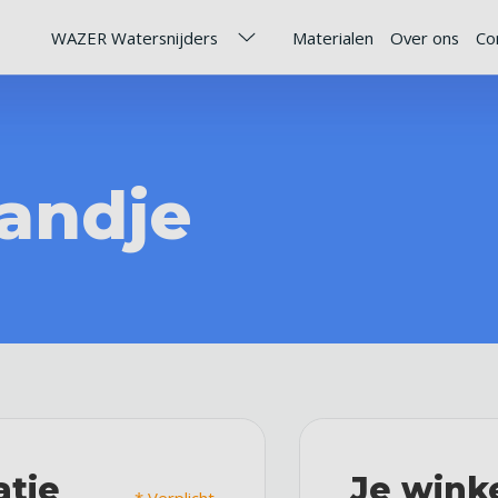
WAZER Watersnijders
Materialen
Over ons
Co
andje
atie
Je wink
* Verplicht