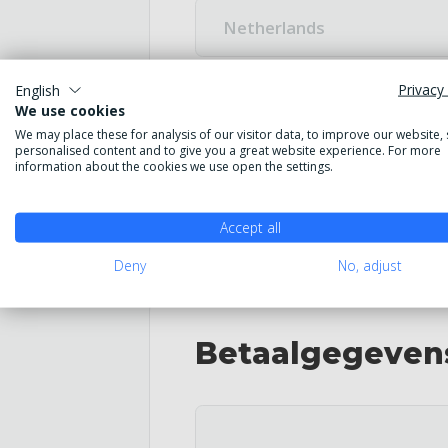
Privacy 
English
We use cookies
We may place these for analysis of our visitor data, to improve our website,
personalised content and to give you a great website experience. For more
Verzend metho
information about the cookies we use open the settings.
Accept all
Verzending binnen Benelux
Deny
No, adjust
Betaalgegeven